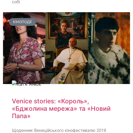
собі
КІНОПОДІЇ
Venice stories: «Король»,
«Бджолина мережа» та «Новий
Папа»
Щоденник Венеційського кінофестивалю 2019