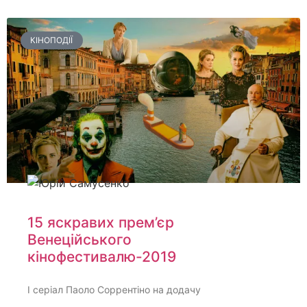
КІНОПОДІЇ
15 яскравих прем’єр
Венеційського
кінофестивалю-2019
І серіал Паоло Соррентіно на додачу